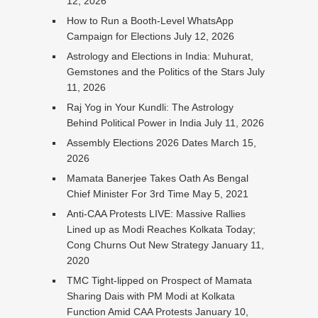
12, 2026
How to Run a Booth-Level WhatsApp
Campaign for Elections
July 12, 2026
Astrology and Elections in India: Muhurat,
Gemstones and the Politics of the Stars
July
11, 2026
Raj Yog in Your Kundli: The Astrology
Behind Political Power in India
July 11, 2026
Assembly Elections 2026 Dates
March 15,
2026
Mamata Banerjee Takes Oath As Bengal
Chief Minister For 3rd Time
May 5, 2021
Anti-CAA Protests LIVE: Massive Rallies
Lined up as Modi Reaches Kolkata Today;
Cong Churns Out New Strategy
January 11,
2020
TMC Tight-lipped on Prospect of Mamata
Sharing Dais with PM Modi at Kolkata
Function Amid CAA Protests
January 10,