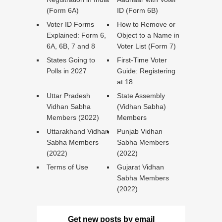
(Form 6A)
ID (Form 6B)
Voter ID Forms
How to Remove or
Explained: Form 6,
Object to a Name in
6A, 6B, 7 and 8
Voter List (Form 7)
States Going to
First-Time Voter
Polls in 2027
Guide: Registering
at 18
Uttar Pradesh
State Assembly
Vidhan Sabha
(Vidhan Sabha)
Members (2022)
Members
Uttarakhand Vidhan
Punjab Vidhan
Sabha Members
Sabha Members
(2022)
(2022)
Terms of Use
Gujarat Vidhan
Sabha Members
(2022)
Get new posts by email