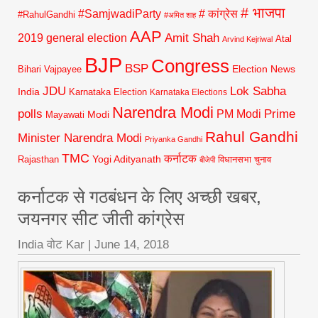
# भाजपा
#SamjwadiParty
# कांग्रेस
#RahulGandhi
#अमित शाह
AAP
2019 general election
Amit Shah
Atal
Arvind Kejriwal
BJP
Congress
BSP
Election News
Bihari Vajpayee
JDU
Lok Sabha
India
Karnataka Election
Karnataka Elections
Narendra Modi
polls
Prime
PM Modi
Modi
Mayawati
Rahul Gandhi
Minister Narendra Modi
Priyanka Gandhi
TMC
कर्नाटक
Yogi Adityanath
Rajasthan
विधानसभा चुनाव
बीजेपी
कर्नाटक से गठबंधन के लिए अच्छी खबर,
जयनगर सीट जीती कांग्रेस
India वोट Kar
|
June 14, 2018