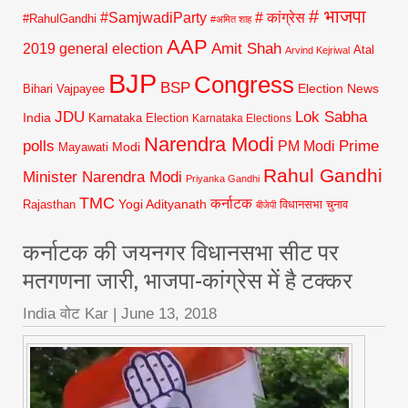
# भाजपा
#SamjwadiParty
# कांग्रेस
#RahulGandhi
#अमित शाह
AAP
2019 general election
Amit Shah
Atal
Arvind Kejriwal
BJP
Congress
BSP
Election News
Bihari Vajpayee
JDU
Lok Sabha
India
Karnataka Election
Karnataka Elections
Narendra Modi
polls
Prime
PM Modi
Modi
Mayawati
Rahul Gandhi
Minister Narendra Modi
Priyanka Gandhi
TMC
कर्नाटक
Yogi Adityanath
Rajasthan
विधानसभा चुनाव
बीजेपी
कर्नाटक की जयनगर विधानसभा सीट पर
मतगणना जारी, भाजपा-कांग्रेस में है टक्‍कर
India वोट Kar
|
June 13, 2018