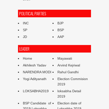
POLITICAL PARTIES
INC
BJP
SP
BSP
JD
AAP
LEADER
Home
Mayawati
Akhilesh Yadav
Arvind Kejriwal
NARENDRA MODI
Rahul Gandhi
Yogi Adityanath
Election Commision
2019
LOKSABHA2019
loksabha Detail
2019
BSP Candidate of
Election date of
2019 Loksabha
Loksabha 2019