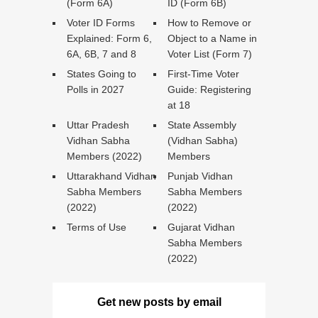
(Form 6A)
ID (Form 6B)
Voter ID Forms
How to Remove or
Explained: Form 6,
Object to a Name in
6A, 6B, 7 and 8
Voter List (Form 7)
States Going to
First-Time Voter
Polls in 2027
Guide: Registering
at 18
Uttar Pradesh
State Assembly
Vidhan Sabha
(Vidhan Sabha)
Members (2022)
Members
Uttarakhand Vidhan
Punjab Vidhan
Sabha Members
Sabha Members
(2022)
(2022)
Terms of Use
Gujarat Vidhan
Sabha Members
(2022)
Get new posts by email