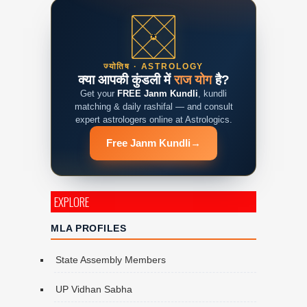
ज्योतिष · ASTROLOGY
क्या आपकी कुंडली में
राज योग
है?
Get your
FREE Janm Kundli
, kundli
matching & daily rashifal — and consult
expert astrologers online at Astrologics.
Free Janm Kundli
→
EXPLORE
MLA PROFILES
State Assembly Members
UP Vidhan Sabha