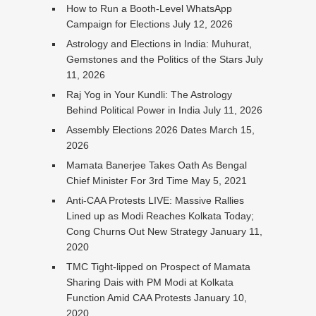
How to Run a Booth-Level WhatsApp
Campaign for Elections
July 12, 2026
Astrology and Elections in India: Muhurat,
Gemstones and the Politics of the Stars
July
11, 2026
Raj Yog in Your Kundli: The Astrology
Behind Political Power in India
July 11, 2026
Assembly Elections 2026 Dates
March 15,
2026
Mamata Banerjee Takes Oath As Bengal
Chief Minister For 3rd Time
May 5, 2021
Anti-CAA Protests LIVE: Massive Rallies
Lined up as Modi Reaches Kolkata Today;
Cong Churns Out New Strategy
January 11,
2020
TMC Tight-lipped on Prospect of Mamata
Sharing Dais with PM Modi at Kolkata
Function Amid CAA Protests
January 10,
2020