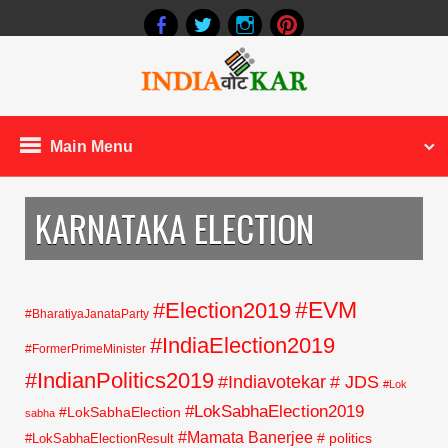
Main Menu
KARNATAKA ELECTION
#EVM
#Election2019
#BharatiyaJanataParty
#IndiaElection2019
#FormerPrimeMinister
#IndianPolitics2019
#Indiavotekar
# JDS
#Lok
#LokSabhaElection2019
#LokSabhaElection
sabha
#Mamata Banerjee
# politics
#LokSabhaElectionResult