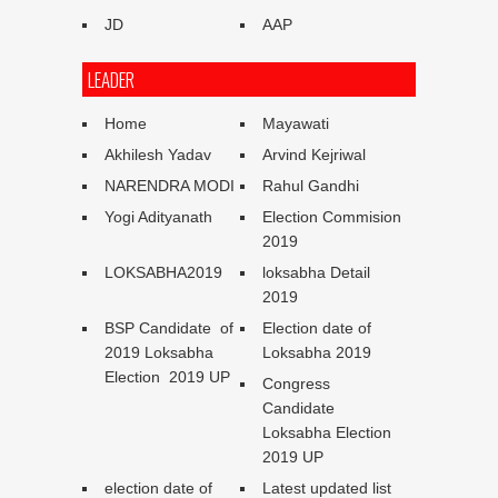
JD
AAP
LEADER
Home
Mayawati
Akhilesh Yadav
Arvind Kejriwal
NARENDRA MODI
Rahul Gandhi
Yogi Adityanath
Election Commision
2019
LOKSABHA2019
loksabha Detail
2019
BSP Candidate of
Election date of
2019 Loksabha
Loksabha 2019
Election 2019 UP
Congress
Candidate
Loksabha Election
2019 UP
election date of
Latest updated list