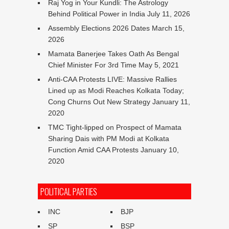
Raj Yog in Your Kundli: The Astrology
Behind Political Power in India
July 11, 2026
Assembly Elections 2026 Dates
March 15,
2026
Mamata Banerjee Takes Oath As Bengal
Chief Minister For 3rd Time
May 5, 2021
Anti-CAA Protests LIVE: Massive Rallies
Lined up as Modi Reaches Kolkata Today;
Cong Churns Out New Strategy
January 11,
2020
TMC Tight-lipped on Prospect of Mamata
Sharing Dais with PM Modi at Kolkata
Function Amid CAA Protests
January 10,
2020
POLITICAL PARTIES
INC
BJP
SP
BSP