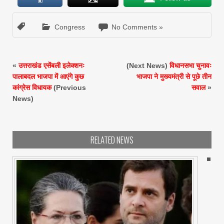
Congress
No Comments »
«
उत्तराखंड एसेंबली इलेक्शनः
(Next News)
विधानसभा चुनावः
पालाबदल भाजपा में आएंगे कुछ
भाजपा ने मुख्यमंत्री से पूछे तीन
कांग्रेस विधायक
(Previous
सवाल
»
News)
RELATED NEWS