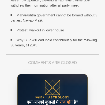
Assembly Speaker; Devendra Fadnavis claims BJP
withdrew their nomination after all party meet
Maharashtra government cannot be formed without 3
parties: Nawab Malik
Protest, walkout in lower house
Why BJP will lead India continuously for the following
30 years, till 2049
COMMENTS ARE CLOSED
ज्योतिष · ASTROLOGY
क्या आपकी कुंडली में
राज योग
है?