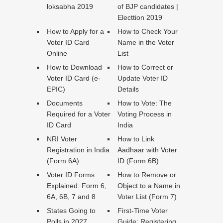
loksabha 2019
of BJP candidates |
Electtion 2019
How to Apply for a
How to Check Your
Voter ID Card
Name in the Voter
Online
List
How to Download
How to Correct or
Voter ID Card (e-
Update Voter ID
EPIC)
Details
Documents
How to Vote: The
Required for a Voter
Voting Process in
ID Card
India
NRI Voter
How to Link
Registration in India
Aadhaar with Voter
(Form 6A)
ID (Form 6B)
Voter ID Forms
How to Remove or
Explained: Form 6,
Object to a Name in
6A, 6B, 7 and 8
Voter List (Form 7)
States Going to
First-Time Voter
Polls in 2027
Guide: Registering