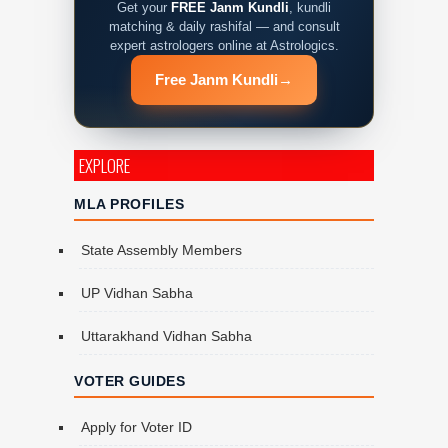
Get your
FREE Janm Kundli
, kundli
matching & daily rashifal — and consult
expert astrologers online at Astrologics.
Free Janm Kundli
→
EXPLORE
MLA PROFILES
State Assembly Members
UP Vidhan Sabha
Uttarakhand Vidhan Sabha
VOTER GUIDES
Apply for Voter ID