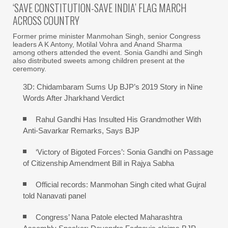
‘SAVE CONSTITUTION-SAVE INDIA’ FLAG MARCH
ACROSS COUNTRY
Former prime minister Manmohan Singh, senior Congress
leaders A K Antony, Motilal Vohra and Anand Sharma
among others attended the event. Sonia Gandhi and Singh
also distributed sweets among children present at the
ceremony.
3D: Chidambaram Sums Up BJP’s 2019 Story in Nine
Words After Jharkhand Verdict
Rahul Gandhi Has Insulted His Grandmother With
Anti-Savarkar Remarks, Says BJP
‘Victory of Bigoted Forces’: Sonia Gandhi on Passage
of Citizenship Amendment Bill in Rajya Sabha
Official records: Manmohan Singh cited what Gujral
told Nanavati panel
Congress’ Nana Patole elected Maharashtra