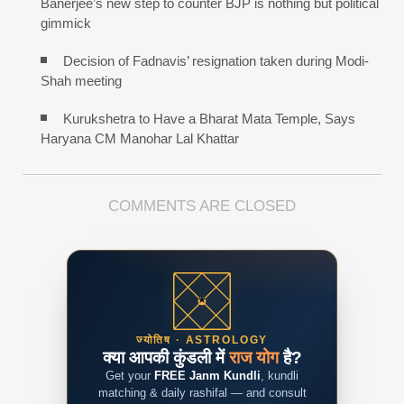
Banerjee’s new step to counter BJP is nothing but political
gimmick
Decision of Fadnavis’ resignation taken during Modi-
Shah meeting
Kurukshetra to Have a Bharat Mata Temple, Says
Haryana CM Manohar Lal Khattar
COMMENTS ARE CLOSED
ज्योतिष · ASTROLOGY
क्या आपकी कुंडली में
राज योग
है?
Get your
FREE Janm Kundli
, kundli
matching & daily rashifal — and consult