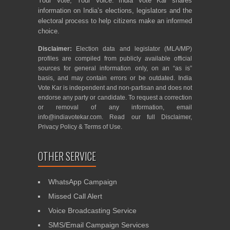
Your Vote, Your Voice. India Vote Kar shares
information on India’s elections, legislators and the
electoral process to help citizens make an informed
choice.
Disclaimer:
Election data and legislator (MLA/MP)
profiles are compiled from publicly available official
sources for general information only, on an “as is”
basis, and may contain errors or be outdated. India
Vote Kar is independent and non-partisan and does not
endorse any party or candidate. To request a correction
or removal of any information, email
info@indiavotekar.com
. Read our full
Disclaimer
,
Privacy Policy
&
Terms of Use
.
OTHER SERVICE
WhatsApp Campaign
Missed Call Alert
Voice Broadcasting Service
SMS/Email Campaign Services