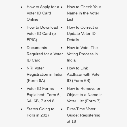
How to Apply for a
How to Check Your
Voter ID Card
Name in the Voter
Online
List
How to Download
How to Correct or
Voter ID Card (e-
Update Voter ID
EPIC)
Details
Documents
How to Vote: The
Required for a Voter
Voting Process in
ID Card
India
NRI Voter
How to Link
Registration in India
Aadhaar with Voter
(Form 6A)
ID (Form 6B)
Voter ID Forms
How to Remove or
Explained: Form 6,
Object to a Name in
6A, 6B, 7 and 8
Voter List (Form 7)
States Going to
First-Time Voter
Polls in 2027
Guide: Registering
at 18