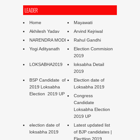
LEADER
Home
Mayawati
Akhilesh Yadav
Arvind Kejriwal
NARENDRA MODI
Rahul Gandhi
Yogi Adityanath
Election Commision
2019
LOKSABHA2019
loksabha Detail
2019
BSP Candidate of
Election date of
2019 Loksabha
Loksabha 2019
Election 2019 UP
Congress
Candidate
Loksabha Election
2019 UP
election date of
Latest updated list
loksabha 2019
of BJP candidates |
Electtion 2019