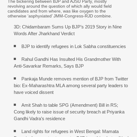
The bickering between BJP and AJSU Party, mostly
revolving around the question of which ally would field
candidates and from where, was like oxygen to the
otherwise ‘asphyxiated’ JMM-Congress-RJD combine.
3D: Chidambaram Sums Up BJP’s 2019 Story in Nine
Words After Jharkhand Verdict
BJP to identify refugees in Lok Sabha constituencies
Rahul Gandhi Has Insulted His Grandmother With
Anti-Savarkar Remarks, Says BJP
Pankaja Munde removes mention of BJP from Twitter
bio: Ex-Maharashtra MLA among several party leaders to
have voiced dissent
Amit Shah to table SPG (Amendment) Bill in RS;
Cong likely to raise issue of security breach at Priyanka
Gandhi Vadra’s residence
Land rights for refugees in West Bengal: Mamata