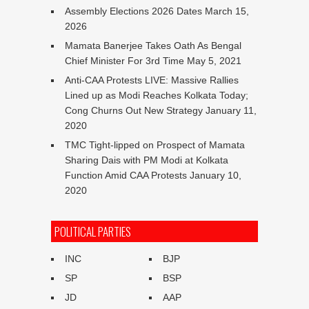
Assembly Elections 2026 Dates
March 15,
2026
Mamata Banerjee Takes Oath As Bengal
Chief Minister For 3rd Time
May 5, 2021
Anti-CAA Protests LIVE: Massive Rallies
Lined up as Modi Reaches Kolkata Today;
Cong Churns Out New Strategy
January 11,
2020
TMC Tight-lipped on Prospect of Mamata
Sharing Dais with PM Modi at Kolkata
Function Amid CAA Protests
January 10,
2020
POLITICAL PARTIES
INC
BJP
SP
BSP
JD
AAP