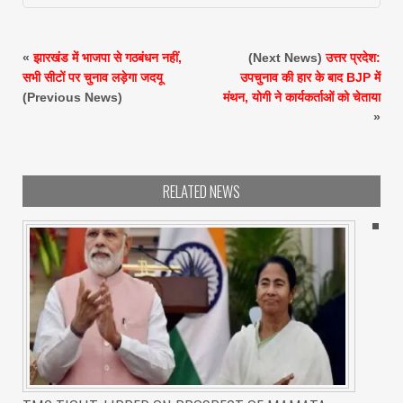
«
झारखंड में भाजपा से गठबंधन नहीं,
(Next News)
उत्तर प्रदेश:
सभी सीटों पर चुनाव लड़ेगा जदयू
उपचुनाव की हार के बाद BJP में
(Previous News)
मंथन, योगी ने कार्यकर्ताओं को चेताया
»
RELATED NEWS