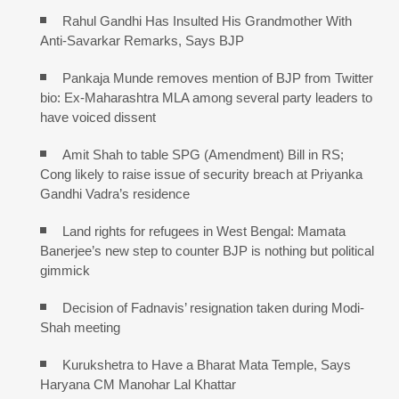
Rahul Gandhi Has Insulted His Grandmother With
Anti-Savarkar Remarks, Says BJP
Pankaja Munde removes mention of BJP from Twitter
bio: Ex-Maharashtra MLA among several party leaders to
have voiced dissent
Amit Shah to table SPG (Amendment) Bill in RS;
Cong likely to raise issue of security breach at Priyanka
Gandhi Vadra’s residence
Land rights for refugees in West Bengal: Mamata
Banerjee’s new step to counter BJP is nothing but political
gimmick
Decision of Fadnavis’ resignation taken during Modi-
Shah meeting
Kurukshetra to Have a Bharat Mata Temple, Says
Haryana CM Manohar Lal Khattar