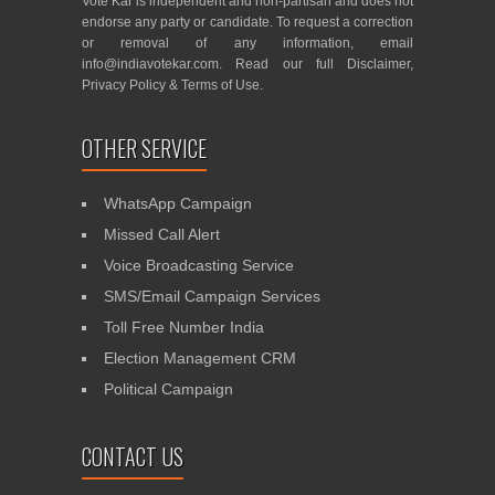
Vote Kar is independent and non-partisan and does not
endorse any party or candidate. To request a correction
or removal of any information, email
info@indiavotekar.com
. Read our full
Disclaimer
,
Privacy Policy
&
Terms of Use
.
OTHER SERVICE
WhatsApp Campaign
Missed Call Alert
Voice Broadcasting Service
SMS/Email Campaign Services
Toll Free Number India
Election Management CRM
Political Campaign
CONTACT US