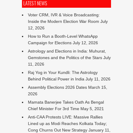
LATEST NEWS
Voter CRM, IVR & Voice Broadcasting:
Inside the Modern Election War Room
July
12, 2026
How to Run a Booth-Level WhatsApp
Campaign for Elections
July 12, 2026
Astrology and Elections in India: Muhurat,
Gemstones and the Politics of the Stars
July
11, 2026
Raj Yog in Your Kundli: The Astrology
Behind Political Power in India
July 11, 2026
Assembly Elections 2026 Dates
March 15,
2026
Mamata Banerjee Takes Oath As Bengal
Chief Minister For 3rd Time
May 5, 2021
Anti-CAA Protests LIVE: Massive Rallies
Lined up as Modi Reaches Kolkata Today;
Cong Churns Out New Strategy
January 11,