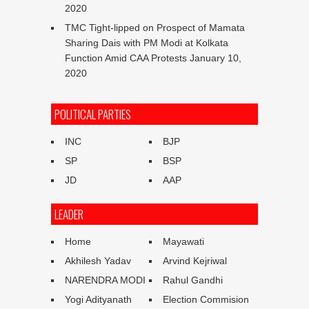
2020
TMC Tight-lipped on Prospect of Mamata
Sharing Dais with PM Modi at Kolkata
Function Amid CAA Protests
January 10,
2020
POLITICAL PARTIES
INC
BJP
SP
BSP
JD
AAP
LEADER
Home
Mayawati
Akhilesh Yadav
Arvind Kejriwal
NARENDRA MODI
Rahul Gandhi
Yogi Adityanath
Election Commision