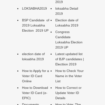
2019
LOKSABHA2019
loksabha Detail
2019
BSP Candidate of
Election date of
2019 Loksabha
Loksabha 2019
Election 2019 UP
Congress
Candidate
Loksabha Election
2019 UP
election date of
Latest updated list
loksabha 2019
of BJP candidates |
Electtion 2019
How to Apply for a
How to Check Your
Voter ID Card
Name in the Voter
Online
List
How to Download
How to Correct or
Voter ID Card (e-
Update Voter ID
EPIC)
Details
Documents
How to Vote: The