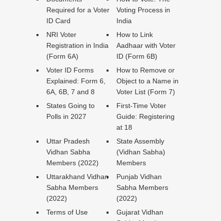
Required for a Voter
Voting Process in
ID Card
India
NRI Voter
How to Link
Registration in India
Aadhaar with Voter
(Form 6A)
ID (Form 6B)
Voter ID Forms
How to Remove or
Explained: Form 6,
Object to a Name in
6A, 6B, 7 and 8
Voter List (Form 7)
States Going to
First-Time Voter
Polls in 2027
Guide: Registering
at 18
Uttar Pradesh
State Assembly
Vidhan Sabha
(Vidhan Sabha)
Members (2022)
Members
Uttarakhand Vidhan
Punjab Vidhan
Sabha Members
Sabha Members
(2022)
(2022)
Terms of Use
Gujarat Vidhan