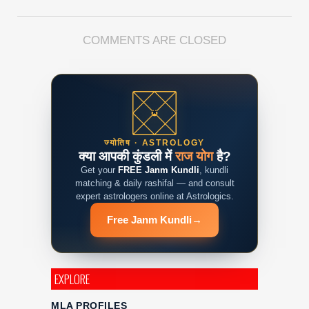
COMMENTS ARE CLOSED
ज्योतिष · ASTROLOGY
क्या आपकी कुंडली में
राज योग
है?
Get your
FREE Janm Kundli
, kundli
matching & daily rashifal — and consult
expert astrologers online at Astrologics.
Free Janm Kundli
→
EXPLORE
MLA PROFILES