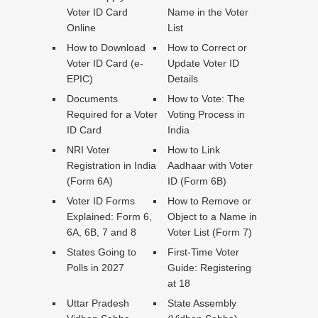
Voter ID Card
Name in the Voter
Online
List
How to Download
How to Correct or
Voter ID Card (e-
Update Voter ID
EPIC)
Details
Documents
How to Vote: The
Required for a Voter
Voting Process in
ID Card
India
NRI Voter
How to Link
Registration in India
Aadhaar with Voter
(Form 6A)
ID (Form 6B)
Voter ID Forms
How to Remove or
Explained: Form 6,
Object to a Name in
6A, 6B, 7 and 8
Voter List (Form 7)
States Going to
First-Time Voter
Polls in 2027
Guide: Registering
at 18
Uttar Pradesh
State Assembly