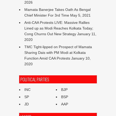
2026
Mamata Banerjee Takes Oath As Bengal
Chief Minister For 3rd Time
May 5, 2021
Anti-CAA Protests LIVE: Massive Rallies
Lined up as Modi Reaches Kolkata Today;
Cong Churns Out New Strategy
January 11,
2020
TMC Tight-lipped on Prospect of Mamata
Sharing Dais with PM Modi at Kolkata
Function Amid CAA Protests
January 10,
2020
POLITICAL PARTIES
INC
BJP
SP
BSP
JD
AAP