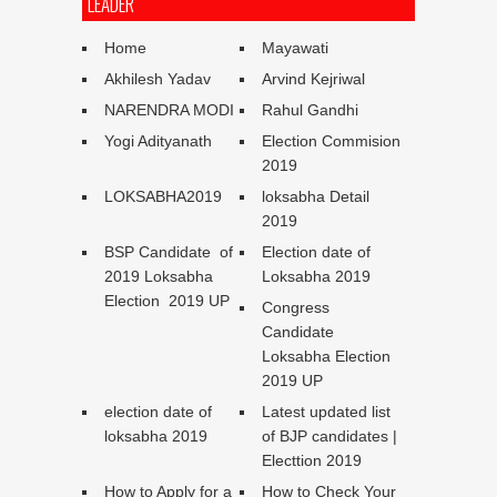
LEADER
Home
Mayawati
Akhilesh Yadav
Arvind Kejriwal
NARENDRA MODI
Rahul Gandhi
Yogi Adityanath
Election Commision
2019
LOKSABHA2019
loksabha Detail
2019
BSP Candidate of
Election date of
2019 Loksabha
Loksabha 2019
Election 2019 UP
Congress
Candidate
Loksabha Election
2019 UP
election date of
Latest updated list
loksabha 2019
of BJP candidates |
Electtion 2019
How to Apply for a
How to Check Your