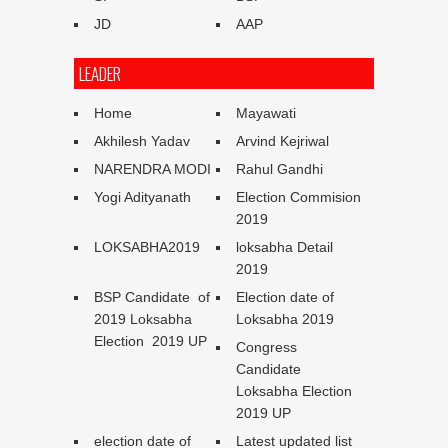
JD
AAP
LEADER
Home
Mayawati
Akhilesh Yadav
Arvind Kejriwal
NARENDRA MODI
Rahul Gandhi
Yogi Adityanath
Election Commision
2019
LOKSABHA2019
loksabha Detail
2019
BSP Candidate of
Election date of
2019 Loksabha
Loksabha 2019
Election 2019 UP
Congress
Candidate
Loksabha Election
2019 UP
election date of
Latest updated list