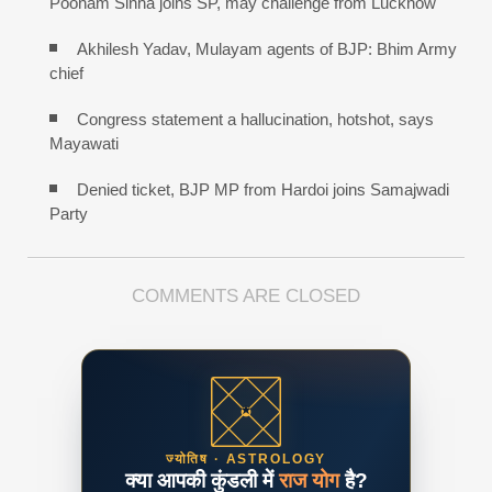
Poonam Sinha joins SP, may challenge from Lucknow
Akhilesh Yadav, Mulayam agents of BJP: Bhim Army
chief
Congress statement a hallucination, hotshot, says
Mayawati
Denied ticket, BJP MP from Hardoi joins Samajwadi
Party
COMMENTS ARE CLOSED
ज्योतिष · ASTROLOGY
क्या आपकी कुंडली में
राज योग
है?