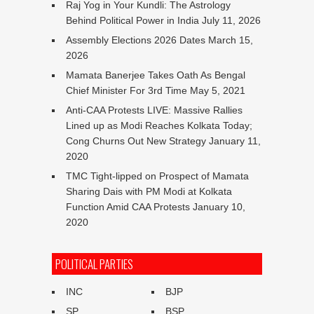
Raj Yog in Your Kundli: The Astrology
Behind Political Power in India
July 11, 2026
Assembly Elections 2026 Dates
March 15,
2026
Mamata Banerjee Takes Oath As Bengal
Chief Minister For 3rd Time
May 5, 2021
Anti-CAA Protests LIVE: Massive Rallies
Lined up as Modi Reaches Kolkata Today;
Cong Churns Out New Strategy
January 11,
2020
TMC Tight-lipped on Prospect of Mamata
Sharing Dais with PM Modi at Kolkata
Function Amid CAA Protests
January 10,
2020
POLITICAL PARTIES
INC
BJP
SP
BSP