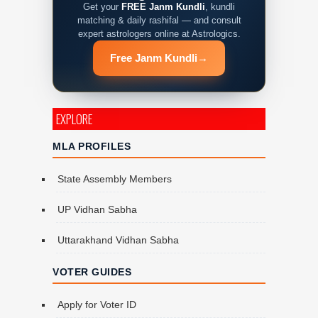
Get your
FREE Janm Kundli
, kundli
matching & daily rashifal — and consult
expert astrologers online at Astrologics.
Free Janm Kundli
→
EXPLORE
MLA PROFILES
State Assembly Members
UP Vidhan Sabha
Uttarakhand Vidhan Sabha
VOTER GUIDES
Apply for Voter ID