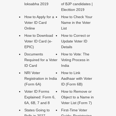
loksabha 2019
of BJP candidates |
Electtion 2019
How to Apply for a
How to Check Your
Voter ID Card
Name in the Voter
Online
List
How to Download
How to Correct or
Voter ID Card (e-
Update Voter ID
EPIC)
Details
Documents
How to Vote: The
Required for a Voter
Voting Process in
ID Card
India
NRI Voter
How to Link
Registration in India
Aadhaar with Voter
(Form 6A)
ID (Form 6B)
Voter ID Forms
How to Remove or
Explained: Form 6,
Object to a Name in
6A, 6B, 7 and 8
Voter List (Form 7)
States Going to
First-Time Voter
Polls in 2027
Guide: Registering