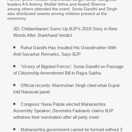
leaders A K Antony, Motilal Vohra and Anand Sharma
among others attended the event. Sonia Gandhi and Singh
also distributed sweets among children present at the
ceremony.
3D: Chidambaram Sums Up BJP’s 2019 Story in Nine
Words After Jharkhand Verdict
Rahul Gandhi Has Insulted His Grandmother With
Anti-Savarkar Remarks, Says BJP
‘Victory of Bigoted Forces’: Sonia Gandhi on Passage
of Citizenship Amendment Bill in Rajya Sabha
Official records: Manmohan Singh cited what Gujral
told Nanavati panel
Congress’ Nana Patole elected Maharashtra
Assembly Speaker; Devendra Fadnavis claims BJP
withdrew their nomination after all party meet
Maharashtra government cannot be formed without 3