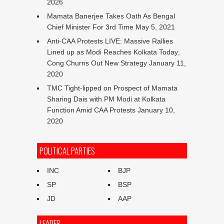
2026
Mamata Banerjee Takes Oath As Bengal
Chief Minister For 3rd Time
May 5, 2021
Anti-CAA Protests LIVE: Massive Rallies
Lined up as Modi Reaches Kolkata Today;
Cong Churns Out New Strategy
January 11,
2020
TMC Tight-lipped on Prospect of Mamata
Sharing Dais with PM Modi at Kolkata
Function Amid CAA Protests
January 10,
2020
POLITICAL PARTIES
INC
BJP
SP
BSP
JD
AAP
LEADER