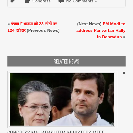
Congress
No Comments »
«
पंजाब में भाजपा की 23 सीटों पर
(Next News)
PM Modi to
124 दावेदार
(Previous News)
address Parivartan Rally
in Dehradun
»
RELATED NEWS
CONGRESS MAHARASHTRA MINISTERS MEET