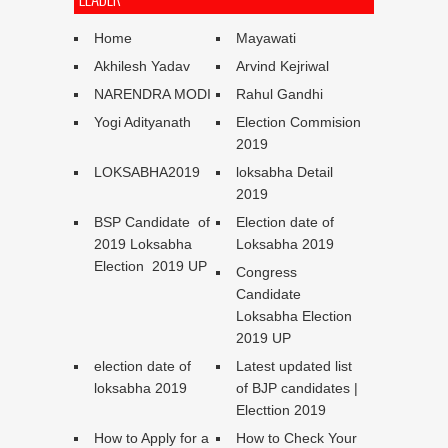
Home
Mayawati
Akhilesh Yadav
Arvind Kejriwal
NARENDRA MODI
Rahul Gandhi
Yogi Adityanath
Election Commision
2019
LOKSABHA2019
loksabha Detail
2019
BSP Candidate of
Election date of
2019 Loksabha
Loksabha 2019
Election 2019 UP
Congress
Candidate
Loksabha Election
2019 UP
election date of
Latest updated list
loksabha 2019
of BJP candidates |
Electtion 2019
How to Apply for a
How to Check Your