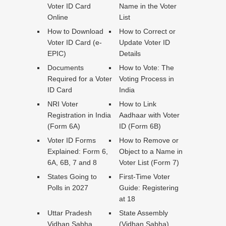
Voter ID Card
Name in the Voter
Online
List
How to Download
How to Correct or
Voter ID Card (e-
Update Voter ID
EPIC)
Details
Documents
How to Vote: The
Required for a Voter
Voting Process in
ID Card
India
NRI Voter
How to Link
Registration in India
Aadhaar with Voter
(Form 6A)
ID (Form 6B)
Voter ID Forms
How to Remove or
Explained: Form 6,
Object to a Name in
6A, 6B, 7 and 8
Voter List (Form 7)
States Going to
First-Time Voter
Polls in 2027
Guide: Registering
at 18
Uttar Pradesh
State Assembly
Vidhan Sabha
(Vidhan Sabha)