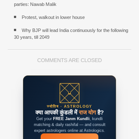
parties: Nawab Malik
Protest, walkout in lower house
Why BJP will lead India continuously for the following
30 years, till 2049
COMMENTS ARE CLOSED
ज्योतिष · ASTROLOGY
क्या आपकी कुंडली में
राज योग
है?
Get your
FREE Janm Kundli
, kundli
matching & daily rashifal — and consult
expert astrologers online at Astrologics.