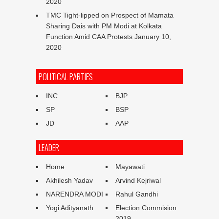
2020
TMC Tight-lipped on Prospect of Mamata
Sharing Dais with PM Modi at Kolkata
Function Amid CAA Protests
January 10,
2020
POLITICAL PARTIES
INC
BJP
SP
BSP
JD
AAP
LEADER
Home
Mayawati
Akhilesh Yadav
Arvind Kejriwal
NARENDRA MODI
Rahul Gandhi
Yogi Adityanath
Election Commision
2019