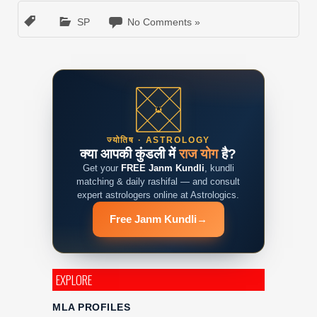
SP
No Comments »
ज्योतिष · ASTROLOGY
क्या आपकी कुंडली में
राज योग
है?
Get your
FREE Janm Kundli
, kundli
matching & daily rashifal — and consult
expert astrologers online at Astrologics.
Free Janm Kundli
→
EXPLORE
MLA PROFILES