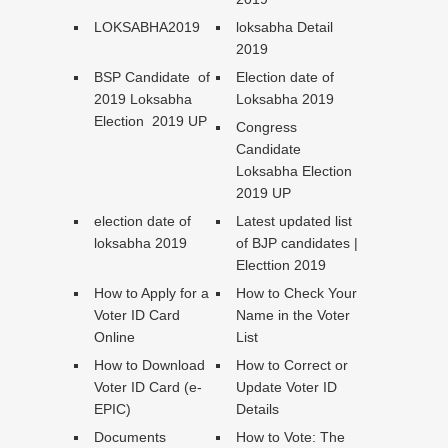
LOKSABHA2019
loksabha Detail
2019
BSP Candidate of
Election date of
2019 Loksabha
Loksabha 2019
Election 2019 UP
Congress
Candidate
Loksabha Election
2019 UP
election date of
Latest updated list
loksabha 2019
of BJP candidates |
Electtion 2019
How to Apply for a
How to Check Your
Voter ID Card
Name in the Voter
Online
List
How to Download
How to Correct or
Voter ID Card (e-
Update Voter ID
EPIC)
Details
Documents
How to Vote: The