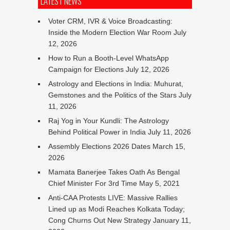
LATEST NEWS
Voter CRM, IVR & Voice Broadcasting:
Inside the Modern Election War Room
July
12, 2026
How to Run a Booth-Level WhatsApp
Campaign for Elections
July 12, 2026
Astrology and Elections in India: Muhurat,
Gemstones and the Politics of the Stars
July
11, 2026
Raj Yog in Your Kundli: The Astrology
Behind Political Power in India
July 11, 2026
Assembly Elections 2026 Dates
March 15,
2026
Mamata Banerjee Takes Oath As Bengal
Chief Minister For 3rd Time
May 5, 2021
Anti-CAA Protests LIVE: Massive Rallies
Lined up as Modi Reaches Kolkata Today;
Cong Churns Out New Strategy
January 11,