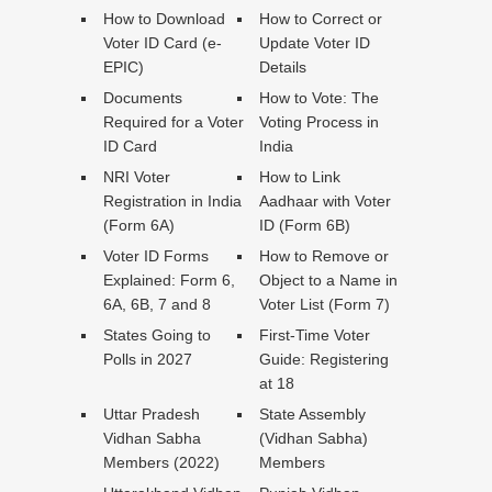
How to Download
How to Correct or
Voter ID Card (e-
Update Voter ID
EPIC)
Details
Documents
How to Vote: The
Required for a Voter
Voting Process in
ID Card
India
NRI Voter
How to Link
Registration in India
Aadhaar with Voter
(Form 6A)
ID (Form 6B)
Voter ID Forms
How to Remove or
Explained: Form 6,
Object to a Name in
6A, 6B, 7 and 8
Voter List (Form 7)
States Going to
First-Time Voter
Polls in 2027
Guide: Registering
at 18
Uttar Pradesh
State Assembly
Vidhan Sabha
(Vidhan Sabha)
Members (2022)
Members