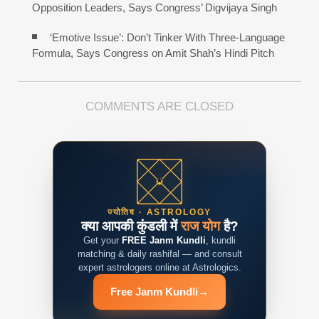
Opposition Leaders, Says Congress’ Digvijaya Singh
‘Emotive Issue’: Don’t Tinker With Three-Language
Formula, Says Congress on Amit Shah’s Hindi Pitch
COMMENTS ARE CLOSED
ज्योतिष · ASTROLOGY
क्या आपकी कुंडली में
राज योग
है?
Get your
FREE Janm Kundli
, kundli
matching & daily rashifal — and consult
expert astrologers online at Astrologics.
Free Janm Kundli
→