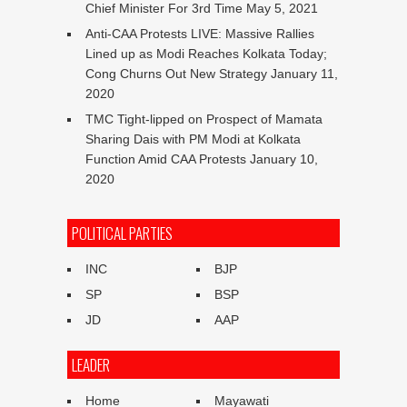
Chief Minister For 3rd Time
May 5, 2021
Anti-CAA Protests LIVE: Massive Rallies
Lined up as Modi Reaches Kolkata Today;
Cong Churns Out New Strategy
January 11,
2020
TMC Tight-lipped on Prospect of Mamata
Sharing Dais with PM Modi at Kolkata
Function Amid CAA Protests
January 10,
2020
POLITICAL PARTIES
INC
BJP
SP
BSP
JD
AAP
LEADER
Home
Mayawati