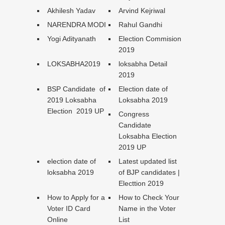
Akhilesh Yadav
Arvind Kejriwal
NARENDRA MODI
Rahul Gandhi
Yogi Adityanath
Election Commision
2019
LOKSABHA2019
loksabha Detail
2019
BSP Candidate of
Election date of
2019 Loksabha
Loksabha 2019
Election 2019 UP
Congress
Candidate
Loksabha Election
2019 UP
election date of
Latest updated list
loksabha 2019
of BJP candidates |
Electtion 2019
How to Apply for a
How to Check Your
Voter ID Card
Name in the Voter
Online
List