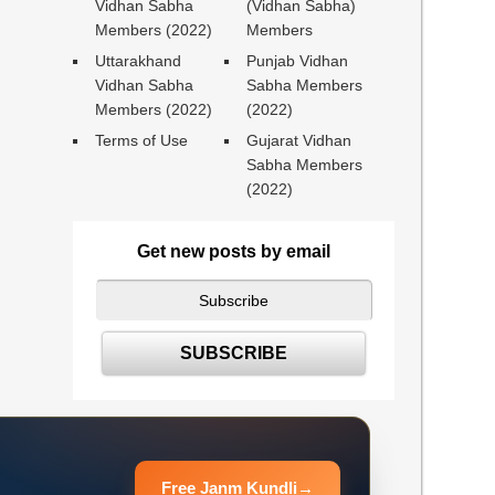
Vidhan Sabha
(Vidhan Sabha)
Members (2022)
Members
Uttarakhand
Punjab Vidhan
Vidhan Sabha
Sabha Members
Members (2022)
(2022)
Terms of Use
Gujarat Vidhan
Sabha Members
(2022)
Get new posts by email
Free Janm Kundli
→