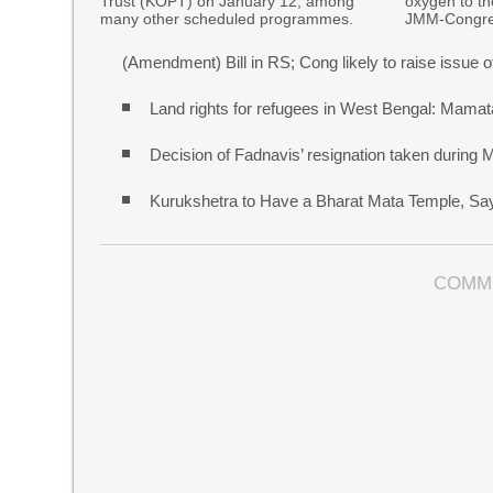
Trust (KOPT) on January 12, among
oxygen to th
many other scheduled programmes.
JMM-Congre
(Amendment) Bill in RS; Cong likely to raise issue 
Land rights for refugees in West Bengal: Mamata
Decision of Fadnavis’ resignation taken during
Kurukshetra to Have a Bharat Mata Temple, S
COMM