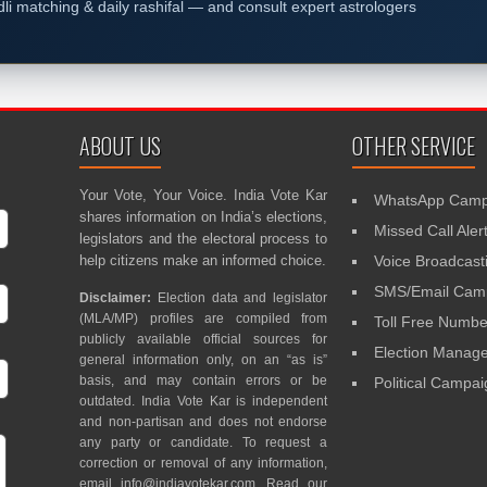
dli matching & daily rashifal — and consult expert astrologers
ABOUT US
OTHER SERVICE
Your Vote, Your Voice. India Vote Kar
WhatsApp Camp
shares information on India’s elections,
Missed Call Aler
legislators and the electoral process to
help citizens make an informed choice.
Voice Broadcast
SMS/Email Camp
Disclaimer:
Election data and legislator
(MLA/MP) profiles are compiled from
Toll Free Numbe
publicly available official sources for
Election Mana
general information only, on an “as is”
basis, and may contain errors or be
Political Campa
outdated. India Vote Kar is independent
and non-partisan and does not endorse
any party or candidate. To request a
correction or removal of any information,
email
info@indiavotekar.com
. Read our