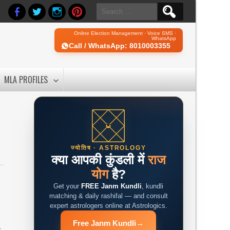
Search
for:
Online Election Management · Voice SMS ·
WhatsApp
Call / WhatsApp: 8010003355
MLA PROFILES
ज्योतिष · ASTROLOGY
क्या आपकी कुंडली में
राज
योग
है?
Get your
FREE Janm Kundli
, kundli
matching & daily rashifal — and consult
expert astrologers online at Astrologics.
Free Janm Kundli
→
,