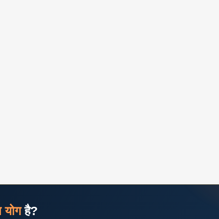
ज योग
है?