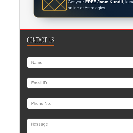
Get your
FREE Janm Kundli
, kun
online at Astrologics.
CONTACT US