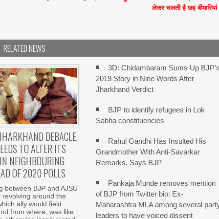
लेकर चलती है छह बीमारियां
RELATED NEWS
3D: Chidambaram Sums Up BJP’
2019 Story in Nine Words After
Jharkhand Verdict
BJP to identify refugees in Lok
Sabha constituencies
JHARKHAND DEBACLE,
Rahul Gandhi Has Insulted His
EEDS TO ALTER ITS
Grandmother With Anti-Savarkar
IN NEIGHBOURING
Remarks, Says BJP
AD OF 2020 POLLS
Pankaja Munde removes mention
ng between BJP and AJSU
of BJP from Twitter bio: Ex-
y revolving around the
hich ally would field
Maharashtra MLA among several part
nd from where, was like
leaders to have voiced dissent