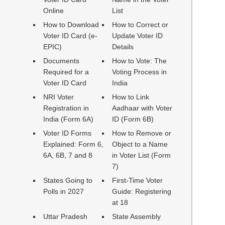
Online
List
How to Download
How to Correct or
Voter ID Card (e-
Update Voter ID
EPIC)
Details
Documents
How to Vote: The
Required for a
Voting Process in
Voter ID Card
India
NRI Voter
How to Link
Registration in
Aadhaar with Voter
India (Form 6A)
ID (Form 6B)
Voter ID Forms
How to Remove or
Explained: Form 6,
Object to a Name
6A, 6B, 7 and 8
in Voter List (Form
7)
States Going to
First-Time Voter
Polls in 2027
Guide: Registering
at 18
Uttar Pradesh
State Assembly