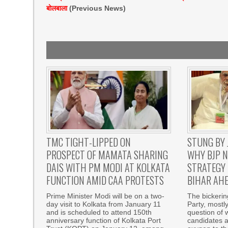
बोलबाला
(Previous News)
TMC TIGHT-LIPPED ON
STUNG BY 
PROSPECT OF MAMATA SHARING
WHY BJP N
DAIS WITH PM MODI AT KOLKATA
STRATEGY 
FUNCTION AMID CAA PROTESTS
BIHAR AHE
Prime Minister Modi will be on a two-
The bickeri
day visit to Kolkata from January 11
Party, mostl
and is scheduled to attend 150th
question of w
anniversary function of Kolkata Port
candidates a