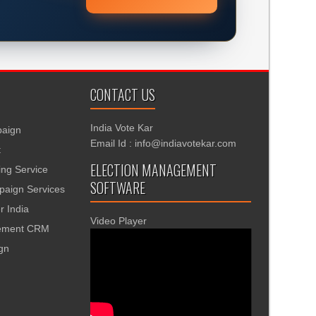
CONTACT US
India Vote Kar
aign
Email Id : info@indiavotekar.com
t
ELECTION MANAGEMENT
ing Service
SOFTWARE
aign Services
r India
Video Player
gement CRM
ign