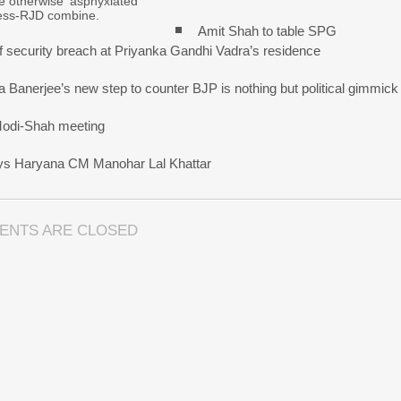
e otherwise ‘asphyxiated’
ss-RJD combine.
Amit Shah to table SPG
of security breach at Priyanka Gandhi Vadra’s residence
 Banerjee’s new step to counter BJP is nothing but political gimmick
 Modi-Shah meeting
ays Haryana CM Manohar Lal Khattar
ENTS ARE CLOSED