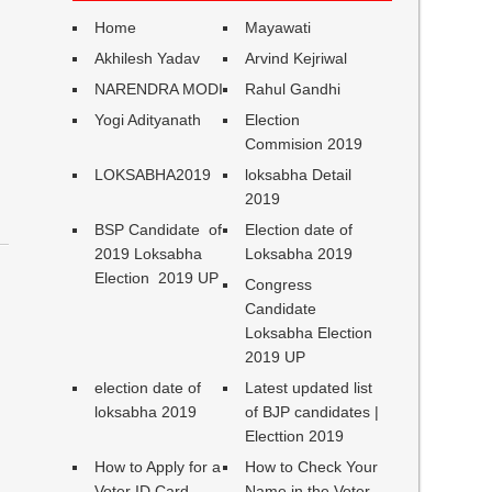
Home
Mayawati
Akhilesh Yadav
Arvind Kejriwal
NARENDRA MODI
Rahul Gandhi
Yogi Adityanath
Election
Commision 2019
LOKSABHA2019
loksabha Detail
2019
BSP Candidate of
Election date of
2019 Loksabha
Loksabha 2019
Election 2019 UP
Congress
Candidate
Loksabha Election
2019 UP
election date of
Latest updated list
loksabha 2019
of BJP candidates |
Electtion 2019
How to Apply for a
How to Check Your
Voter ID Card
Name in the Voter