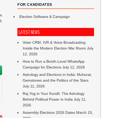
FOR CANDIDATES
ाम
Election Software & Campaign
को
LATEST NEWS
Voter CRM, IVR & Voice Broadcasting:
Inside the Modern Election War Room
July
12, 2026
How to Run a Booth-Level WhatsApp
Campaign for Elections
July 12, 2026
Astrology and Elections in India: Muhurat,
Gemstones and the Politics of the Stars
July 11, 2026
Raj Yog in Your Kundli: The Astrology
Behind Political Power in India
July 11,
2026
Assembly Elections 2026 Dates
March 15,
ाथ