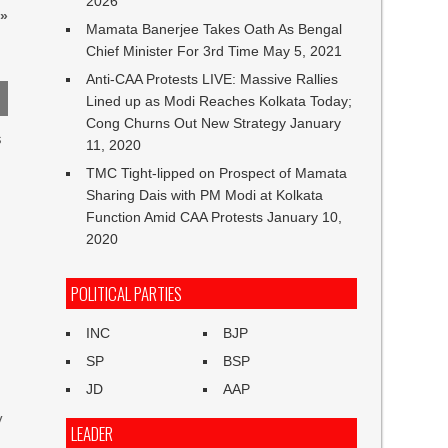
2026
»
Mamata Banerjee Takes Oath As Bengal
Chief Minister For 3rd Time
May 5, 2021
Anti-CAA Protests LIVE: Massive Rallies
Lined up as Modi Reaches Kolkata Today;
Cong Churns Out New Strategy
January
s
11, 2020
TMC Tight-lipped on Prospect of Mamata
Sharing Dais with PM Modi at Kolkata
Function Amid CAA Protests
January 10,
2020
POLITICAL PARTIES
INC
BJP
SP
BSP
JD
AAP
y
LEADER