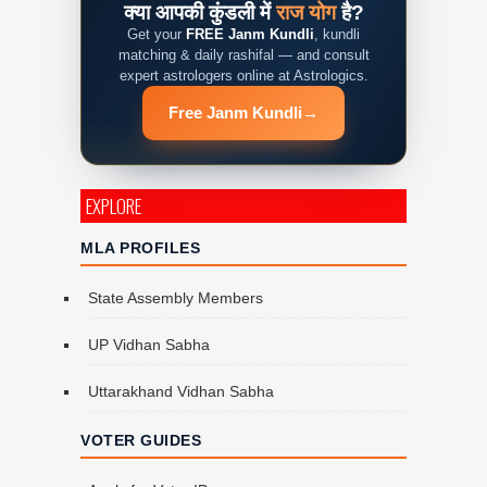
क्या आपकी कुंडली में
राज योग
है?
Get your
FREE Janm Kundli
, kundli
matching & daily rashifal — and consult
expert astrologers online at Astrologics.
Free Janm Kundli
→
EXPLORE
MLA PROFILES
State Assembly Members
UP Vidhan Sabha
Uttarakhand Vidhan Sabha
VOTER GUIDES