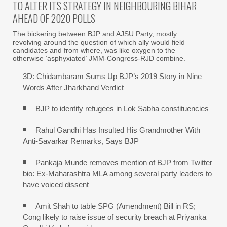
TO ALTER ITS STRATEGY IN NEIGHBOURING BIHAR
AHEAD OF 2020 POLLS
The bickering between BJP and AJSU Party, mostly
revolving around the question of which ally would field
candidates and from where, was like oxygen to the
otherwise ‘asphyxiated’ JMM-Congress-RJD combine.
3D: Chidambaram Sums Up BJP’s 2019 Story in Nine
Words After Jharkhand Verdict
BJP to identify refugees in Lok Sabha constituencies
Rahul Gandhi Has Insulted His Grandmother With
Anti-Savarkar Remarks, Says BJP
Pankaja Munde removes mention of BJP from Twitter
bio: Ex-Maharashtra MLA among several party leaders to
have voiced dissent
Amit Shah to table SPG (Amendment) Bill in RS;
Cong likely to raise issue of security breach at Priyanka