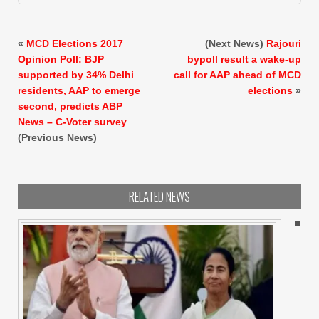
«
MCD Elections 2017
(Next News)
Rajouri
Opinion Poll: BJP
bypoll result a wake-up
supported by 34% Delhi
call for AAP ahead of MCD
residents, AAP to emerge
elections
»
second, predicts ABP
News – C-Voter survey
(Previous News)
RELATED NEWS