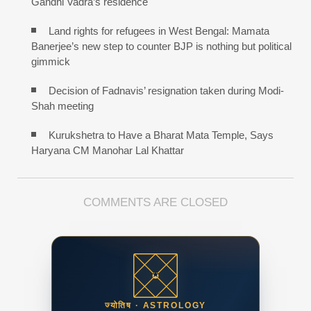
Gandhi Vadra’s residence
Land rights for refugees in West Bengal: Mamata
Banerjee’s new step to counter BJP is nothing but political
gimmick
Decision of Fadnavis’ resignation taken during Modi-
Shah meeting
Kurukshetra to Have a Bharat Mata Temple, Says
Haryana CM Manohar Lal Khattar
COMMENTS ARE CLOSED
ज्योतिष · ASTROLOGY