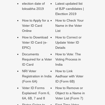
election date of
Latest updated list
loksabha 2019
of BJP candidates |
Electtion 2019
How to Apply for a
How to Check Your
Voter ID Card
Name in the Voter
Online
List
How to Download
How to Correct or
Voter ID Card (e-
Update Voter ID
EPIC)
Details
Documents
How to Vote: The
Required for a Voter
Voting Process in
ID Card
India
NRI Voter
How to Link
Registration in India
Aadhaar with Voter
(Form 6A)
ID (Form 6B)
Voter ID Forms
How to Remove or
Explained: Form 6,
Object to a Name in
6A, 6B, 7 and 8
Voter List (Form 7)
States Going to
First-Time Voter