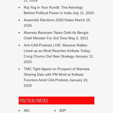
11, 2026
Raj Yog in Your Kundli: The Astrology
Behind Political Power in India
July 11, 2026
Assembly Elections 2026 Dates
March 15,
2026
Mamata Banerjee Takes Oath As Bengal
Chief Minister For 3rd Time
May 5, 2021
Anti-CAA Protests LIVE: Massive Rallies
Lined up as Modi Reaches Kolkata Today;
Cong Churns Out New Strategy
January 11,
2020
TMC Tight-lipped on Prospect of Mamata
Sharing Dais with PM Modi at Kolkata
Function Amid CAA Protests
January 10,
2020
POLITICAL PARTIES
INC
BJP