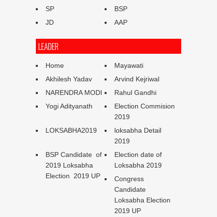
SP
BSP
JD
AAP
LEADER
Home
Mayawati
Akhilesh Yadav
Arvind Kejriwal
NARENDRA MODI
Rahul Gandhi
Yogi Adityanath
Election Commision
2019
LOKSABHA2019
loksabha Detail
2019
BSP Candidate of
Election date of
2019 Loksabha
Loksabha 2019
Election 2019 UP
Congress
Candidate
Loksabha Election
2019 UP