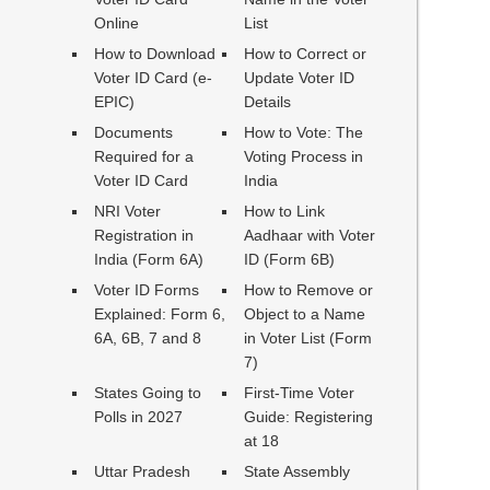
Online
List
How to Download
How to Correct or
Voter ID Card (e-
Update Voter ID
EPIC)
Details
Documents
How to Vote: The
Required for a
Voting Process in
Voter ID Card
India
NRI Voter
How to Link
Registration in
Aadhaar with Voter
India (Form 6A)
ID (Form 6B)
Voter ID Forms
How to Remove or
Explained: Form 6,
Object to a Name
6A, 6B, 7 and 8
in Voter List (Form
7)
States Going to
First-Time Voter
Polls in 2027
Guide: Registering
at 18
Uttar Pradesh
State Assembly