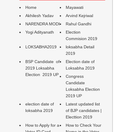
Home
Mayawati
Akhilesh Yadav
Arvind Kejriwal
NARENDRA MODI
Rahul Gandhi
Yogi Adityanath
Election
Commision 2019
LOKSABHA2019
loksabha Detail
2019
BSP Candidate of
Election date of
2019 Loksabha
Loksabha 2019
Election 2019 UP
Congress
Candidate
Loksabha Election
2019 UP
election date of
Latest updated list
loksabha 2019
of BJP candidates |
Electtion 2019
How to Apply for a
How to Check Your
Voter ID Card
Name in the Voter