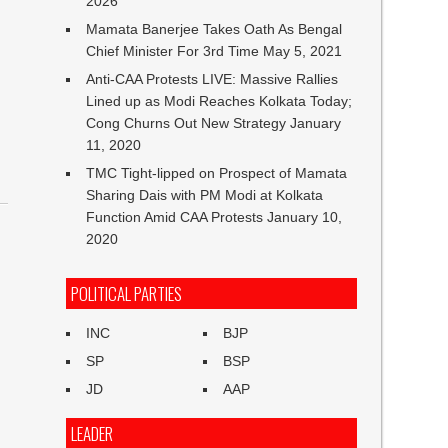
2026
Mamata Banerjee Takes Oath As Bengal
Chief Minister For 3rd Time
May 5, 2021
Anti-CAA Protests LIVE: Massive Rallies
Lined up as Modi Reaches Kolkata Today;
Cong Churns Out New Strategy
January
11, 2020
TMC Tight-lipped on Prospect of Mamata
Sharing Dais with PM Modi at Kolkata
Function Amid CAA Protests
January 10,
2020
POLITICAL PARTIES
INC
BJP
SP
BSP
JD
AAP
LEADER