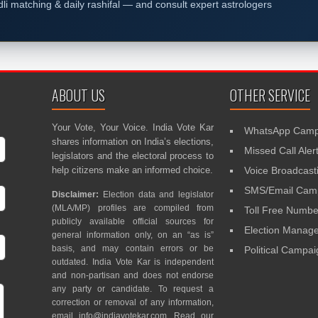
dli matching & daily rashifal — and consult expert astrologers
ABOUT US
OTHER SERVICE
Your Vote, Your Voice. India Vote Kar
WhatsApp Camp
shares information on India’s elections,
Missed Call Aler
legislators and the electoral process to
help citizens make an informed choice.
Voice Broadcast
SMS/Email Camp
Disclaimer:
Election data and legislator
(MLA/MP) profiles are compiled from
Toll Free Numbe
publicly available official sources for
Election Mana
general information only, on an “as is”
basis, and may contain errors or be
Political Campa
outdated. India Vote Kar is independent
and non-partisan and does not endorse
any party or candidate. To request a
correction or removal of any information,
email
info@indiavotekar.com
. Read our