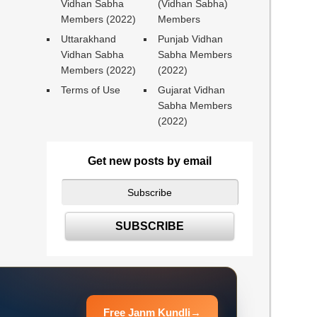
Vidhan Sabha
(Vidhan Sabha)
Members (2022)
Members
Uttarakhand
Punjab Vidhan
Vidhan Sabha
Sabha Members
Members (2022)
(2022)
Terms of Use
Gujarat Vidhan
Sabha Members
(2022)
Get new posts by email
Free Janm Kundli
→