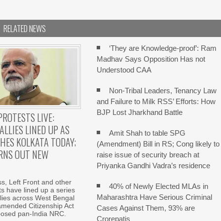
RELATED NEWS
‘They are Knowledge-proof’: Ram
Madhav Says Opposition Has not
Understood CAA
Non-Tribal Leaders, Tenancy Law
and Failure to Milk RSS’ Efforts: How
BJP Lost Jharkhand Battle
PROTESTS LIVE:
ALLIES LINED UP AS
Amit Shah to table SPG
HES KOLKATA TODAY;
(Amendment) Bill in RS; Cong likely to
RNS OUT NEW
raise issue of security breach at
Priyanka Gandhi Vadra’s residence
, Left Front and other
40% of Newly Elected MLAs in
fits have lined up a series
Maharashtra Have Serious Criminal
allies across West Bengal
amended Citizenship Act
Cases Against Them, 93% are
posed pan-India NRC.
Crorepatis