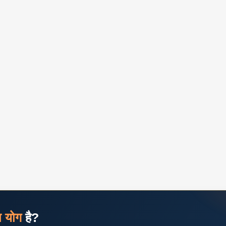
ज योग
है?