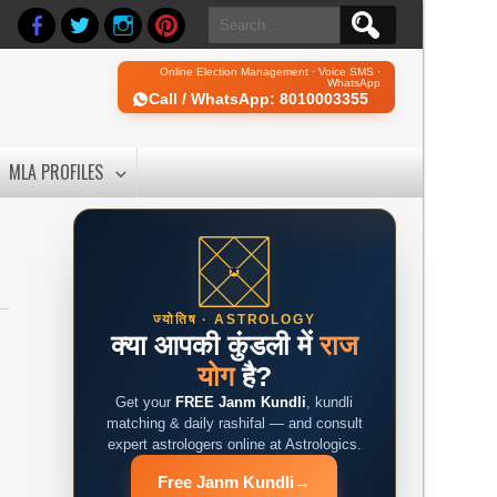
Search
for:
Online Election Management · Voice SMS ·
WhatsApp
Call / WhatsApp: 8010003355
MLA PROFILES
ज्योतिष · ASTROLOGY
क्या आपकी कुंडली में
राज
योग
है?
Get your
FREE Janm Kundli
, kundli
matching & daily rashifal — and consult
expert astrologers online at Astrologics.
Free Janm Kundli
→