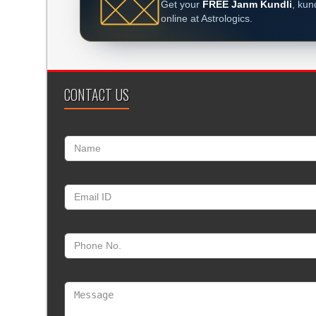
Get your
FREE Janm Kundli
, kun
online at Astrologics.
CONTACT US