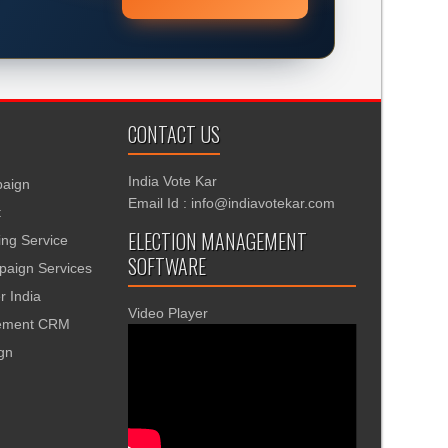
CONTACT US
India Vote Kar
aign
Email Id : info@indiavotekar.com
t
ELECTION MANAGEMENT
ing Service
SOFTWARE
aign Services
r India
Video Player
gement CRM
ign