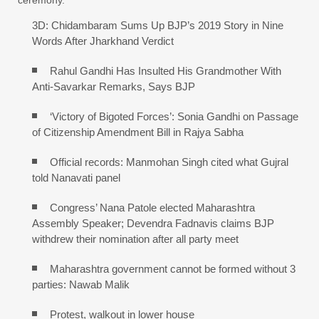
ceremony.
3D: Chidambaram Sums Up BJP’s 2019 Story in Nine
Words After Jharkhand Verdict
Rahul Gandhi Has Insulted His Grandmother With
Anti-Savarkar Remarks, Says BJP
‘Victory of Bigoted Forces’: Sonia Gandhi on Passage
of Citizenship Amendment Bill in Rajya Sabha
Official records: Manmohan Singh cited what Gujral
told Nanavati panel
Congress’ Nana Patole elected Maharashtra
Assembly Speaker; Devendra Fadnavis claims BJP
withdrew their nomination after all party meet
Maharashtra government cannot be formed without 3
parties: Nawab Malik
Protest, walkout in lower house