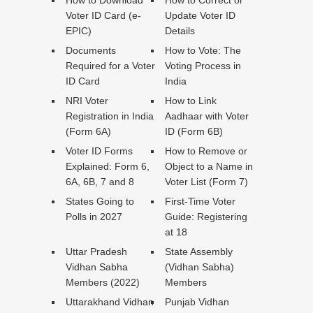
How to Download
How to Correct or
Voter ID Card (e-
Update Voter ID
EPIC)
Details
Documents
How to Vote: The
Required for a Voter
Voting Process in
ID Card
India
NRI Voter
How to Link
Registration in India
Aadhaar with Voter
(Form 6A)
ID (Form 6B)
Voter ID Forms
How to Remove or
Explained: Form 6,
Object to a Name in
6A, 6B, 7 and 8
Voter List (Form 7)
States Going to
First-Time Voter
Polls in 2027
Guide: Registering
at 18
Uttar Pradesh
State Assembly
Vidhan Sabha
(Vidhan Sabha)
Members (2022)
Members
Uttarakhand Vidhan
Punjab Vidhan