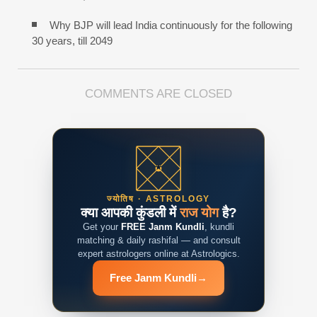
Why BJP will lead India continuously for the following
30 years, till 2049
COMMENTS ARE CLOSED
ज्योतिष · ASTROLOGY
क्या आपकी कुंडली में
राज योग
है?
Get your
FREE Janm Kundli
, kundli
matching & daily rashifal — and consult
expert astrologers online at Astrologics.
Free Janm Kundli
→