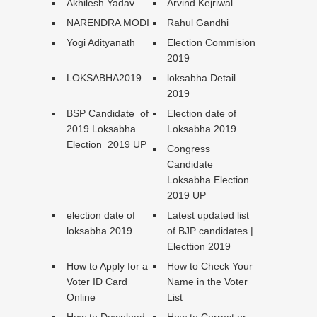
Akhilesh Yadav
Arvind Kejriwal
NARENDRA MODI
Rahul Gandhi
Yogi Adityanath
Election Commision
2019
LOKSABHA2019
loksabha Detail
2019
BSP Candidate of
Election date of
2019 Loksabha
Loksabha 2019
Election 2019 UP
Congress
Candidate
Loksabha Election
2019 UP
election date of
Latest updated list
loksabha 2019
of BJP candidates |
Electtion 2019
How to Apply for a
How to Check Your
Voter ID Card
Name in the Voter
Online
List