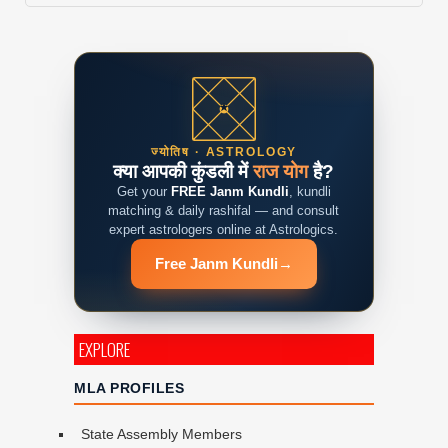
ज्योतिष · ASTROLOGY
क्या आपकी कुंडली में
राज योग
है?
Get your
FREE Janm Kundli
, kundli
matching & daily rashifal — and consult
expert astrologers online at Astrologics.
Free Janm Kundli
→
EXPLORE
MLA PROFILES
State Assembly Members