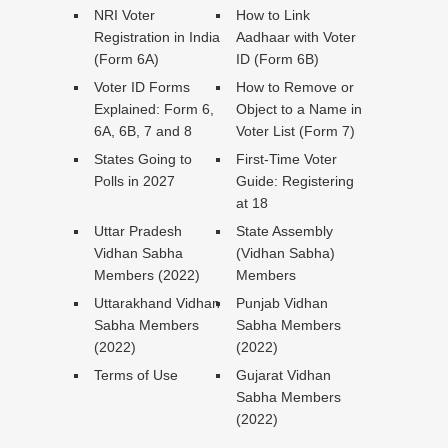
NRI Voter
How to Link
Registration in India
Aadhaar with Voter
(Form 6A)
ID (Form 6B)
Voter ID Forms
How to Remove or
Explained: Form 6,
Object to a Name in
6A, 6B, 7 and 8
Voter List (Form 7)
States Going to
First-Time Voter
Polls in 2027
Guide: Registering
at 18
Uttar Pradesh
State Assembly
Vidhan Sabha
(Vidhan Sabha)
Members (2022)
Members
Uttarakhand Vidhan
Punjab Vidhan
Sabha Members
Sabha Members
(2022)
(2022)
Terms of Use
Gujarat Vidhan
Sabha Members
(2022)