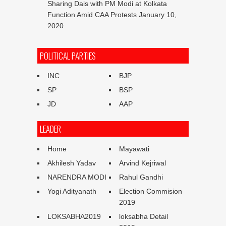
Sharing Dais with PM Modi at Kolkata
Function Amid CAA Protests
January 10,
2020
POLITICAL PARTIES
INC
BJP
SP
BSP
JD
AAP
LEADER
Home
Mayawati
Akhilesh Yadav
Arvind Kejriwal
NARENDRA MODI
Rahul Gandhi
Yogi Adityanath
Election Commision
2019
LOKSABHA2019
loksabha Detail