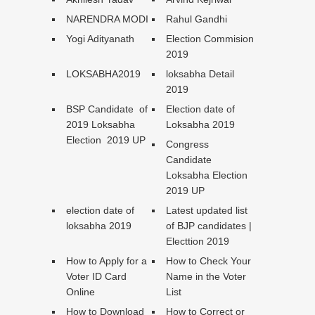
NARENDRA MODI
Rahul Gandhi
Yogi Adityanath
Election Commision
2019
LOKSABHA2019
loksabha Detail
2019
BSP Candidate of
Election date of
2019 Loksabha
Loksabha 2019
Election 2019 UP
Congress
Candidate
Loksabha Election
2019 UP
election date of
Latest updated list
loksabha 2019
of BJP candidates |
Electtion 2019
How to Apply for a
How to Check Your
Voter ID Card
Name in the Voter
Online
List
How to Download
How to Correct or