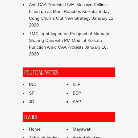
Anti-CAA Protests LIVE: Massive Rallies
Lined up as Modi Reaches Kolkata Today;
Cong Churns Out New Strategy
January 11,
2020
TMC Tight-lipped on Prospect of Mamata
Sharing Dais with PM Modi at Kolkata
Function Amid CAA Protests
January 10,
2020
POLITICAL PARTIES
INC
BJP
SP
BSP
JD
AAP
LEADER
Home
Mayawati
Akhilesh Yadav
Arvind Kejriwal