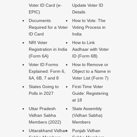
Voter ID Card (e-
Update Voter ID
EPIC)
Details
Documents
How to Vote: The
Required for a Voter
Voting Process in
ID Card
India
NRI Voter
How to Link
Registration in India
Aadhaar with Voter
(Form 6A)
ID (Form 6B)
Voter ID Forms
How to Remove or
Explained: Form 6,
Object to a Name in
6A, 6B, 7 and 8
Voter List (Form 7)
States Going to
First-Time Voter
Polls in 2027
Guide: Registering
at 18
Uttar Pradesh
State Assembly
Vidhan Sabha
(Vidhan Sabha)
Members (2022)
Members
Uttarakhand Vidhan
Punjab Vidhan