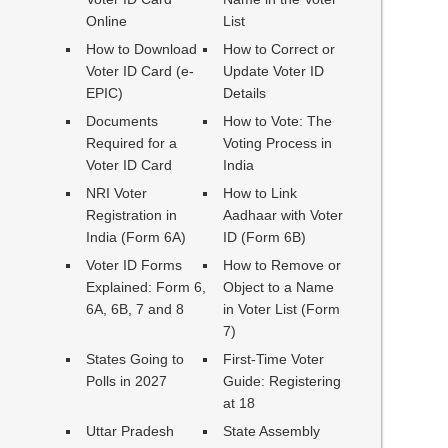
Online
List
How to Download
How to Correct or
Voter ID Card (e-
Update Voter ID
EPIC)
Details
Documents
How to Vote: The
Required for a
Voting Process in
Voter ID Card
India
NRI Voter
How to Link
Registration in
Aadhaar with Voter
India (Form 6A)
ID (Form 6B)
Voter ID Forms
How to Remove or
Explained: Form 6,
Object to a Name
6A, 6B, 7 and 8
in Voter List (Form
7)
States Going to
First-Time Voter
Polls in 2027
Guide: Registering
at 18
Uttar Pradesh
State Assembly