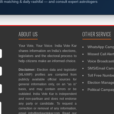
dli matching & daily rashifal — and consult expert astrologers
ABOUT US
OTHER SERVICE
Your Vote, Your Voice. India Vote Kar
WhatsApp Camp
shares information on India’s elections,
Missed Call Aler
legislators and the electoral process to
help citizens make an informed choice.
Voice Broadcast
SMS/Email Camp
Disclaimer:
Election data and legislator
(MLA/MP) profiles are compiled from
Toll Free Numbe
publicly available official sources for
Election Mana
general information only, on an “as is”
basis, and may contain errors or be
Political Campa
outdated. India Vote Kar is independent
and non-partisan and does not endorse
any party or candidate. To request a
correction or removal of any information,
email
info@indiavotekar.com
. Read our