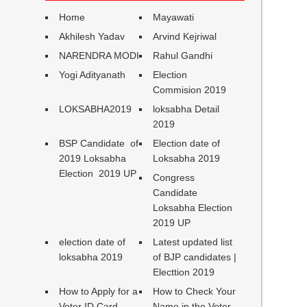
Home
Mayawati
Akhilesh Yadav
Arvind Kejriwal
NARENDRA MODI
Rahul Gandhi
Yogi Adityanath
Election
Commision 2019
LOKSABHA2019
loksabha Detail
2019
BSP Candidate of
Election date of
2019 Loksabha
Loksabha 2019
Election 2019 UP
Congress
Candidate
Loksabha Election
2019 UP
election date of
Latest updated list
loksabha 2019
of BJP candidates |
Electtion 2019
How to Apply for a
How to Check Your
Voter ID Card
Name in the Voter