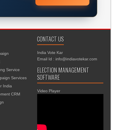
CONTACT US
India Vote Kar
aign
Email Id : info@indiavotekar.com
t
ELECTION MANAGEMENT
ing Service
SOFTWARE
aign Services
r India
Video Player
gement CRM
ign