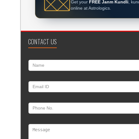
Get your
FREE Janm Kundli
, kun
online at Astrologics.
CONTACT US