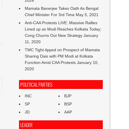
2026
Mamata Banerjee Takes Oath As Bengal
Chief Minister For 3rd Time
May 5, 2021
Anti-CAA Protests LIVE: Massive Rallies
Lined up as Modi Reaches Kolkata Today;
Cong Churns Out New Strategy
January
11, 2020
ै
TMC Tight-lipped on Prospect of Mamata
Sharing Dais with PM Modi at Kolkata
Function Amid CAA Protests
January 10,
2020
POLITICAL PARTIES
INC
BJP
SP
BSP
JD
AAP
LEADER