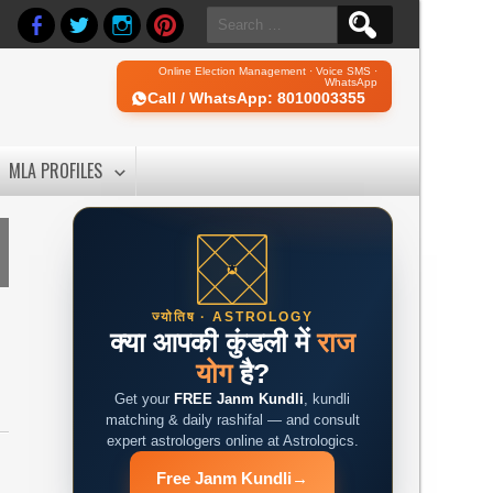
Search
for:
Online Election Management · Voice SMS ·
WhatsApp
Call / WhatsApp: 8010003355
MLA PROFILES
ज्योतिष · ASTROLOGY
क्या आपकी कुंडली में
राज
योग
है?
Get your
FREE Janm Kundli
, kundli
matching & daily rashifal — and consult
expert astrologers online at Astrologics.
Free Janm Kundli
→