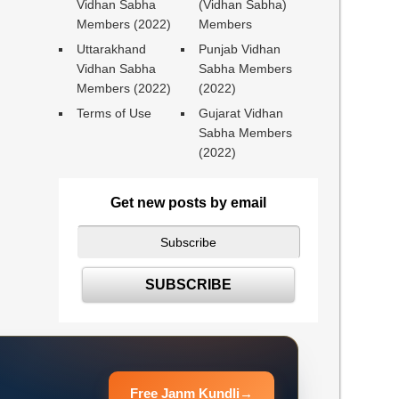
Vidhan Sabha
(Vidhan Sabha)
Members (2022)
Members
Uttarakhand
Punjab Vidhan
Vidhan Sabha
Sabha Members
Members (2022)
(2022)
Terms of Use
Gujarat Vidhan
Sabha Members
(2022)
Get new posts by email
Free Janm Kundli
→